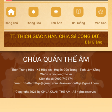
Trang chủ
Thông Báo
Hình Ảnh
Bài Giảng
Văn Sao
TT. THÍCH GIÁC NHÀN CHIA Sẻ CÔNG ĐỨC HẠNH NGUYỆN BỒ TÁT QUÁN THẾ ÂM
Bài Giảng
CHÙA QUÁN THẾ ÂM
Thôn Trung Hiệp - Xã Hiệp An - Huyện Đức Trọng - Tỉnh Lâm Đồng
Website: voluongtho.vn
Điện thoại: 0909.747474
Email: nhattanhttqa@gmail.com - tranvanhonttqa@gmail.com
Copyright 2026 by CHUA QUAN THE AM - All rights reserved