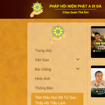
PHÁP HỘI NIỆM PHẬT A DI ĐÀ
Chùa Quán Thế Âm
Trang chủ
Văn Sao
Bài Giảng
Hình Ảnh
Thông Báo
Tâm Đắc Học Đệ Tử Quy -
Thầy Hồ Tiểu Lâm