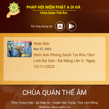
PHÁP HỘI NIỆM PHẬT A DI ĐÀ
Chùa Quán Thế Âm
Tải ứng dụng tại:
Hình Ảnh
Nov 27, 2023
Hình Ảnh Phóng Sanh Tại Khu Tâm
Linh Đà Sơn - Đà Nẵng Lần 3 - Ngày
12/11/2023
CHÙA QUÁN THẾ ÂM
Thôn Trung Hiệp - Xã Hiệp An - Huyện Đức Trọng - Tỉnh Lâm Đồng
Website: voluongtho.vn