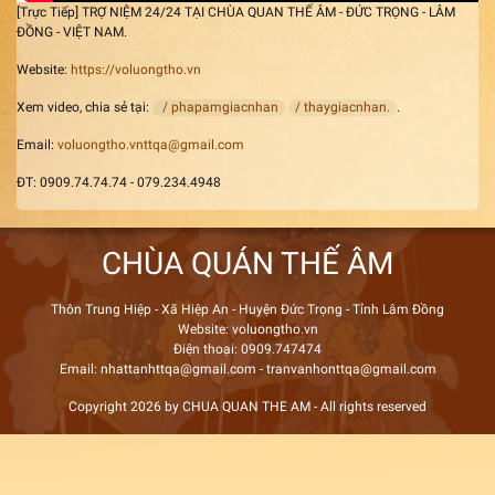
[Trực Tiếp] TRỢ NIỆM 24/24 TẠI CHÙA QUAN THẾ ÂM - ĐỨC TRỌNG - LÂM
ĐỒNG - VIỆT NAM.
Website:
https://voluongtho.vn
Xem video, chia sẻ tại:
/ phapamgiacnhan
/ thaygiacnhan.
.
Email:
voluongtho.vnttqa@gmail.com
ĐT: 0909.74.74.74 - 079.234.4948
CHÙA QUÁN THẾ ÂM
Thôn Trung Hiệp - Xã Hiệp An - Huyện Đức Trọng - Tỉnh Lâm Đồng
Website: voluongtho.vn
Điện thoại: 0909.747474
Email: nhattanhttqa@gmail.com - tranvanhonttqa@gmail.com
Copyright 2026 by CHUA QUAN THE AM - All rights reserved