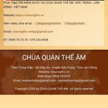
[Trực Tiếp] TRỢ NIỆM 24/24 TẠI CHÙA QUAN THẾ ÂM - ĐỨC TRỌNG - LÂM
ĐỒNG - VIỆT NAM.
Website:
https://voluongtho.vn
Xem video, chia sẻ tại:
/ phapamgiacnhan
/ thaygiacnhan.
.
Email:
voluongtho.vnttqa@gmail.com
ĐT: 0909.74.74.74 - 079.234.4948
CHÙA QUÁN THẾ ÂM
Thôn Trung Hiệp - Xã Hiệp An - Huyện Đức Trọng - Tỉnh Lâm Đồng
Website: voluongtho.vn
Điện thoại: 0909.747474
Email: nhattanhttqa@gmail.com - tranvanhonttqa@gmail.com
Copyright 2026 by CHUA QUAN THE AM - All rights reserved