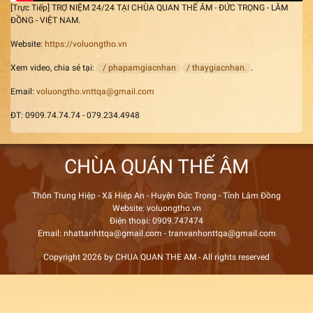
[Trực Tiếp] TRỢ NIỆM 24/24 TẠI CHÙA QUAN THẾ ÂM - ĐỨC TRỌNG - LÂM
ĐỒNG - VIỆT NAM.
Website:
https://voluongtho.vn
Xem video, chia sẻ tại:
/ phapamgiacnhan
/ thaygiacnhan.
.
Email:
voluongtho.vnttqa@gmail.com
ĐT: 0909.74.74.74 - 079.234.4948
CHÙA QUÁN THẾ ÂM
Thôn Trung Hiệp - Xã Hiệp An - Huyện Đức Trọng - Tỉnh Lâm Đồng
Website: voluongtho.vn
Điện thoại: 0909.747474
Email: nhattanhttqa@gmail.com - tranvanhonttqa@gmail.com
Copyright 2026 by CHUA QUAN THE AM - All rights reserved