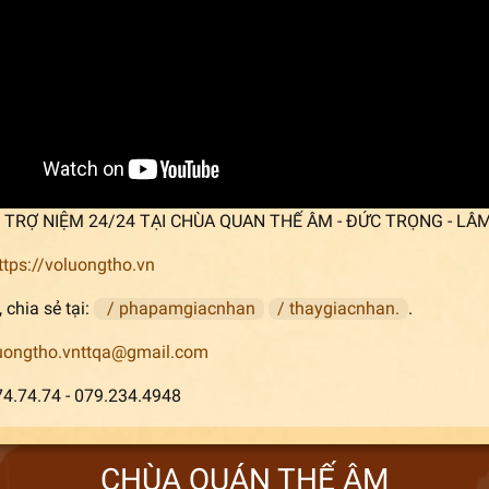
p] TRỢ NIỆM 24/24 TẠI CHÙA QUAN THẾ ÂM - ĐỨC TRỌNG - LÂ
ttps://voluongtho.vn
 chia sẻ tại:
/ phapamgiacnhan
/ thaygiacnhan.
.
uongtho.vnttqa@gmail.com
74.74.74 - 079.234.4948
CHÙA QUÁN THẾ ÂM