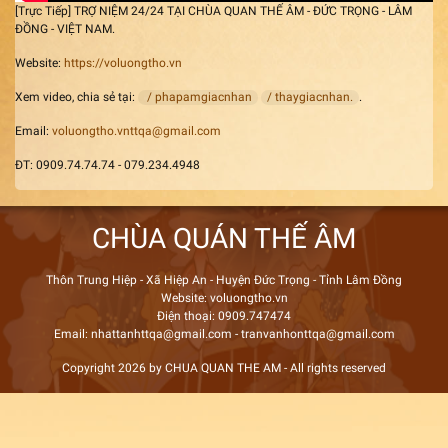
[Trực Tiếp] TRỢ NIỆM 24/24 TẠI CHÙA QUAN THẾ ÂM - ĐỨC TRỌNG - LÂM
ĐỒNG - VIỆT NAM.
Website:
https://voluongtho.vn
Xem video, chia sẻ tại:
/ phapamgiacnhan
/ thaygiacnhan.
.
Email:
voluongtho.vnttqa@gmail.com
ĐT: 0909.74.74.74 - 079.234.4948
CHÙA QUÁN THẾ ÂM
Thôn Trung Hiệp - Xã Hiệp An - Huyện Đức Trọng - Tỉnh Lâm Đồng
Website: voluongtho.vn
Điện thoại: 0909.747474
Email: nhattanhttqa@gmail.com - tranvanhonttqa@gmail.com
Copyright 2026 by CHUA QUAN THE AM - All rights reserved