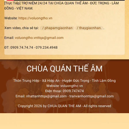
[Trực Tiếp] TRỢ NIỆM 24/24 TẠI CHÙA QUAN THẾ ÂM - ĐỨC TRỌNG - LÂM
ĐỒNG - VIỆT NAM.
Website:
https://voluongtho.vn
Xem video, chia sẻ tại:
/ phapamgiacnhan
/ thaygiacnhan.
.
Email:
voluongtho.vnttqa@gmail.com
ĐT: 0909.74.74.74 - 079.234.4948
CHÙA QUÁN THẾ ÂM
Thôn Trung Hiệp - Xã Hiệp An - Huyện Đức Trọng - Tỉnh Lâm Đồng
Website: voluongtho.vn
Điện thoại: 0909.747474
Email: nhattanhttqa@gmail.com - tranvanhonttqa@gmail.com
Copyright 2026 by CHUA QUAN THE AM - All rights reserved