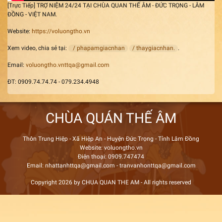
[Trực Tiếp] TRỢ NIỆM 24/24 TẠI CHÙA QUAN THẾ ÂM - ĐỨC TRỌNG - LÂM
ĐỒNG - VIỆT NAM.
Website:
https://voluongtho.vn
Xem video, chia sẻ tại:
/ phapamgiacnhan
/ thaygiacnhan.
.
Email:
voluongtho.vnttqa@gmail.com
ĐT: 0909.74.74.74 - 079.234.4948
CHÙA QUÁN THẾ ÂM
Thôn Trung Hiệp - Xã Hiệp An - Huyện Đức Trọng - Tỉnh Lâm Đồng
Website: voluongtho.vn
Điện thoại: 0909.747474
Email: nhattanhttqa@gmail.com - tranvanhonttqa@gmail.com
Copyright 2026 by CHUA QUAN THE AM - All rights reserved