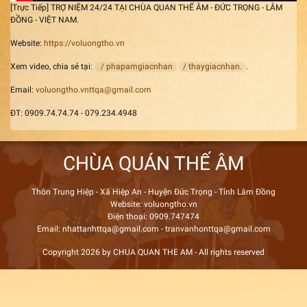
[Trực Tiếp] TRỢ NIỆM 24/24 TẠI CHÙA QUAN THẾ ÂM - ĐỨC TRỌNG - LÂM
ĐỒNG - VIỆT NAM.
Website:
https://voluongtho.vn
Xem video, chia sẻ tại:
/ phapamgiacnhan
/ thaygiacnhan.
.
Email:
voluongtho.vnttqa@gmail.com
ĐT: 0909.74.74.74 - 079.234.4948
CHÙA QUÁN THẾ ÂM
Thôn Trung Hiệp - Xã Hiệp An - Huyện Đức Trọng - Tỉnh Lâm Đồng
Website: voluongtho.vn
Điện thoại: 0909.747474
Email: nhattanhttqa@gmail.com - tranvanhonttqa@gmail.com
Copyright 2026 by CHUA QUAN THE AM - All rights reserved