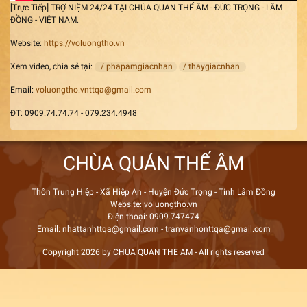
[Trực Tiếp] TRỢ NIỆM 24/24 TẠI CHÙA QUAN THẾ ÂM - ĐỨC TRỌNG - LÂM
ĐỒNG - VIỆT NAM.
Website:
https://voluongtho.vn
Xem video, chia sẻ tại:
/ phapamgiacnhan
/ thaygiacnhan.
.
Email:
voluongtho.vnttqa@gmail.com
ĐT: 0909.74.74.74 - 079.234.4948
CHÙA QUÁN THẾ ÂM
Thôn Trung Hiệp - Xã Hiệp An - Huyện Đức Trọng - Tỉnh Lâm Đồng
Website: voluongtho.vn
Điện thoại: 0909.747474
Email: nhattanhttqa@gmail.com - tranvanhonttqa@gmail.com
Copyright 2026 by CHUA QUAN THE AM - All rights reserved