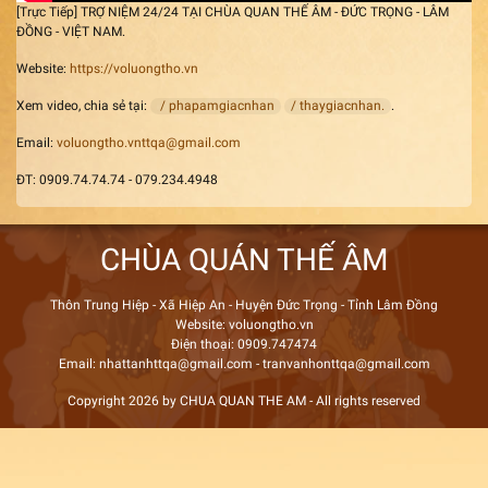
[Trực Tiếp] TRỢ NIỆM 24/24 TẠI CHÙA QUAN THẾ ÂM - ĐỨC TRỌNG - LÂM
ĐỒNG - VIỆT NAM.
Website:
https://voluongtho.vn
Xem video, chia sẻ tại:
/ phapamgiacnhan
/ thaygiacnhan.
.
Email:
voluongtho.vnttqa@gmail.com
ĐT: 0909.74.74.74 - 079.234.4948
CHÙA QUÁN THẾ ÂM
Thôn Trung Hiệp - Xã Hiệp An - Huyện Đức Trọng - Tỉnh Lâm Đồng
Website: voluongtho.vn
Điện thoại: 0909.747474
Email: nhattanhttqa@gmail.com - tranvanhonttqa@gmail.com
Copyright 2026 by CHUA QUAN THE AM - All rights reserved