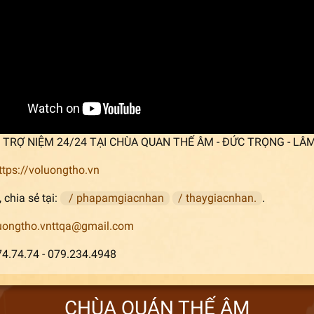
p] TRỢ NIỆM 24/24 TẠI CHÙA QUAN THẾ ÂM - ĐỨC TRỌNG - LÂ
ttps://voluongtho.vn
 chia sẻ tại:
/ phapamgiacnhan
/ thaygiacnhan.
.
uongtho.vnttqa@gmail.com
74.74.74 - 079.234.4948
CHÙA QUÁN THẾ ÂM