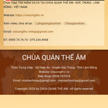
[Trực Tiếp] TRỢ NIỆM 24/24 TẠI CHÙA QUAN THẾ ÂM - ĐỨC TRỌNG - LÂM
ĐỒNG - VIỆT NAM.
Website:
https://voluongtho.vn
Xem video, chia sẻ tại:
/ phapamgiacnhan
/ thaygiacnhan.
.
Email:
voluongtho.vnttqa@gmail.com
ĐT: 0909.74.74.74 - 079.234.4948
CHÙA QUÁN THẾ ÂM
Thôn Trung Hiệp - Xã Hiệp An - Huyện Đức Trọng - Tỉnh Lâm Đồng
Website: voluongtho.vn
Điện thoại: 0909.747474
Email: nhattanhttqa@gmail.com - tranvanhonttqa@gmail.com
Copyright 2026 by CHUA QUAN THE AM - All rights reserved