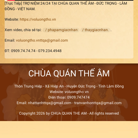
[Trực Tiếp] TRỢ NIỆM 24/24 TẠI CHÙA QUAN THẾ ÂM - ĐỨC TRỌNG - LÂM
ĐỒNG - VIỆT NAM.
Website:
https://voluongtho.vn
Xem video, chia sẻ tại:
/ phapamgiacnhan
/ thaygiacnhan.
.
Email:
voluongtho.vnttqa@gmail.com
ĐT: 0909.74.74.74 - 079.234.4948
CHÙA QUÁN THẾ ÂM
Thôn Trung Hiệp - Xã Hiệp An - Huyện Đức Trọng - Tỉnh Lâm Đồng
Website: voluongtho.vn
Điện thoại: 0909.747474
Email: nhattanhttqa@gmail.com - tranvanhonttqa@gmail.com
Copyright 2026 by CHUA QUAN THE AM - All rights reserved