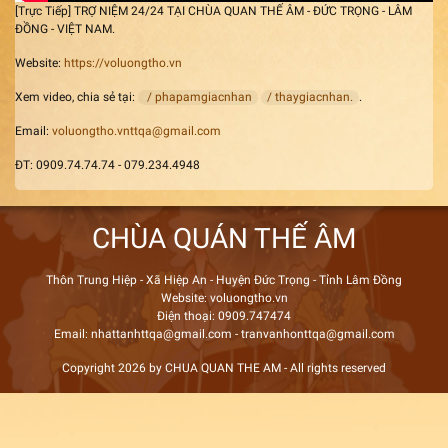
[Trực Tiếp] TRỢ NIỆM 24/24 TẠI CHÙA QUAN THẾ ÂM - ĐỨC TRỌNG - LÂM
ĐỒNG - VIỆT NAM.
Website:
https://voluongtho.vn
Xem video, chia sẻ tại:
/ phapamgiacnhan
/ thaygiacnhan.
.
Email:
voluongtho.vnttqa@gmail.com
ĐT: 0909.74.74.74 - 079.234.4948
CHÙA QUÁN THẾ ÂM
Thôn Trung Hiệp - Xã Hiệp An - Huyện Đức Trọng - Tỉnh Lâm Đồng
Website: voluongtho.vn
Điện thoại: 0909.747474
Email: nhattanhttqa@gmail.com - tranvanhonttqa@gmail.com
Copyright 2026 by CHUA QUAN THE AM - All rights reserved