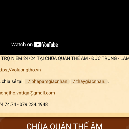
p] TRỢ NIỆM 24/24 TẠI CHÙA QUAN THẾ ÂM - ĐỨC TRỌNG - LÂ
ttps://voluongtho.vn
 chia sẻ tại:
/ phapamgiacnhan
/ thaygiacnhan.
.
uongtho.vnttqa@gmail.com
74.74.74 - 079.234.4948
CHÙA QUÁN THẾ ÂM