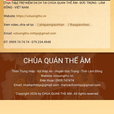
[Trực Tiếp] TRỢ NIỆM 24/24 TẠI CHÙA QUAN THẾ ÂM - ĐỨC TRỌNG - LÂM
ĐỒNG - VIỆT NAM.
Website:
https://voluongtho.vn
Xem video, chia sẻ tại:
/ phapamgiacnhan
/ thaygiacnhan.
.
Email:
voluongtho.vnttqa@gmail.com
ĐT: 0909.74.74.74 - 079.234.4948
CHÙA QUÁN THẾ ÂM
Thôn Trung Hiệp - Xã Hiệp An - Huyện Đức Trọng - Tỉnh Lâm Đồng
Website: voluongtho.vn
Điện thoại: 0909.747474
Email: nhattanhttqa@gmail.com - tranvanhonttqa@gmail.com
Copyright 2026 by CHUA QUAN THE AM - All rights reserved