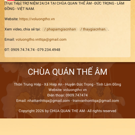
[Trực Tiếp] TRỢ NIỆM 24/24 TẠI CHÙA QUAN THẾ ÂM - ĐỨC TRỌNG - LÂM
ĐỒNG - VIỆT NAM.
Website:
https://voluongtho.vn
Xem video, chia sẻ tại:
/ phapamgiacnhan
/ thaygiacnhan.
.
Email:
voluongtho.vnttqa@gmail.com
ĐT: 0909.74.74.74 - 079.234.4948
CHÙA QUÁN THẾ ÂM
Thôn Trung Hiệp - Xã Hiệp An - Huyện Đức Trọng - Tỉnh Lâm Đồng
Website: voluongtho.vn
Điện thoại: 0909.747474
Email: nhattanhttqa@gmail.com - tranvanhonttqa@gmail.com
Copyright 2026 by CHUA QUAN THE AM - All rights reserved