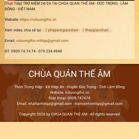
[Trực Tiếp] TRỢ NIỆM 24/24 TẠI CHÙA QUAN THẾ ÂM - ĐỨC TRỌNG - LÂM
ĐỒNG - VIỆT NAM.
Website:
https://voluongtho.vn
Xem video, chia sẻ tại:
/ phapamgiacnhan
/ thaygiacnhan.
.
Email:
voluongtho.vnttqa@gmail.com
ĐT: 0909.74.74.74 - 079.234.4948
CHÙA QUÁN THẾ ÂM
Thôn Trung Hiệp - Xã Hiệp An - Huyện Đức Trọng - Tỉnh Lâm Đồng
Website: voluongtho.vn
Điện thoại: 0909.747474
Email: nhattanhttqa@gmail.com - tranvanhonttqa@gmail.com
Copyright 2026 by CHUA QUAN THE AM - All rights reserved