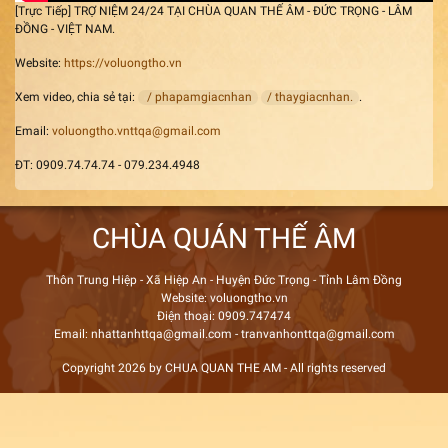
[Trực Tiếp] TRỢ NIỆM 24/24 TẠI CHÙA QUAN THẾ ÂM - ĐỨC TRỌNG - LÂM
ĐỒNG - VIỆT NAM.
Website:
https://voluongtho.vn
Xem video, chia sẻ tại:
/ phapamgiacnhan
/ thaygiacnhan.
.
Email:
voluongtho.vnttqa@gmail.com
ĐT: 0909.74.74.74 - 079.234.4948
CHÙA QUÁN THẾ ÂM
Thôn Trung Hiệp - Xã Hiệp An - Huyện Đức Trọng - Tỉnh Lâm Đồng
Website: voluongtho.vn
Điện thoại: 0909.747474
Email: nhattanhttqa@gmail.com - tranvanhonttqa@gmail.com
Copyright 2026 by CHUA QUAN THE AM - All rights reserved