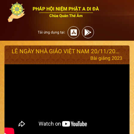
PHÁP HỘI NIỆM PHẬT A DI ĐÀ
Chùa Quán Thế Âm
Tải ứng dụng tại:
LỄ NGÀY NHÀ GIÁO VIỆT NAM 20/11/2023 - THẦY GIÁC NHÀN GIẢNG BỔN PHẬN CỦA NGƯỜI THẦY VÀ HỌC TRÒ
Bài giảng 2023