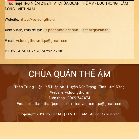
[Trực Tiếp] TRỢ NIỆM 24/24 TẠI CHÙA QUAN THẾ ÂM - ĐỨC TRỌNG - LÂM
ĐỒNG - VIỆT NAM.
Website:
https://voluongtho.vn
Xem video, chia sẻ tại:
/ phapamgiacnhan
/ thaygiacnhan.
.
Email:
voluongtho.vnttqa@gmail.com
ĐT: 0909.74.74.74 - 079.234.4948
CHÙA QUÁN THẾ ÂM
Thôn Trung Hiệp - Xã Hiệp An - Huyện Đức Trọng - Tỉnh Lâm Đồng
Website: voluongtho.vn
Điện thoại: 0909.747474
Email: nhattanhttqa@gmail.com - tranvanhonttqa@gmail.com
Copyright 2026 by CHUA QUAN THE AM - All rights reserved