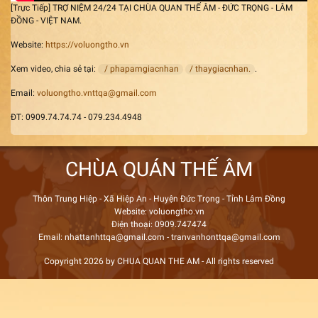
[Trực Tiếp] TRỢ NIỆM 24/24 TẠI CHÙA QUAN THẾ ÂM - ĐỨC TRỌNG - LÂM
ĐỒNG - VIỆT NAM.
Website:
https://voluongtho.vn
Xem video, chia sẻ tại:
/ phapamgiacnhan
/ thaygiacnhan.
.
Email:
voluongtho.vnttqa@gmail.com
ĐT: 0909.74.74.74 - 079.234.4948
CHÙA QUÁN THẾ ÂM
Thôn Trung Hiệp - Xã Hiệp An - Huyện Đức Trọng - Tỉnh Lâm Đồng
Website: voluongtho.vn
Điện thoại: 0909.747474
Email: nhattanhttqa@gmail.com - tranvanhonttqa@gmail.com
Copyright 2026 by CHUA QUAN THE AM - All rights reserved