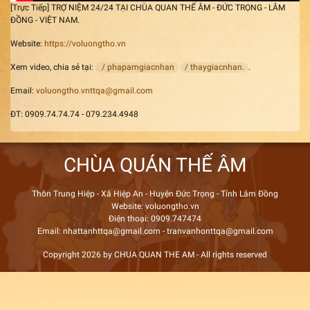
[Trực Tiếp] TRỢ NIỆM 24/24 TẠI CHÙA QUAN THẾ ÂM - ĐỨC TRỌNG - LÂM
ĐỒNG - VIỆT NAM.
Website:
https://voluongtho.vn
Xem video, chia sẻ tại:
/ phapamgiacnhan
/ thaygiacnhan.
.
Email:
voluongtho.vnttqa@gmail.com
ĐT: 0909.74.74.74 - 079.234.4948
CHÙA QUÁN THẾ ÂM
Thôn Trung Hiệp - Xã Hiệp An - Huyện Đức Trọng - Tỉnh Lâm Đồng
Website: voluongtho.vn
Điện thoại: 0909.747474
Email: nhattanhttqa@gmail.com - tranvanhonttqa@gmail.com
Copyright 2026 by CHUA QUAN THE AM - All rights reserved