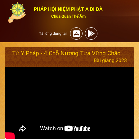
PHÁP HỘI NIỆM PHẬT A DI ĐÀ
Chùa Quán Thế Âm
Tải ứng dụng tại:
Tứ Y Pháp - 4 Chỗ Nương Tưa Vững Chắc Của Người Con Phật (Rất hay) 23 / 2023 - Thầy Thích Giác Nhàn
Bài giảng 2023