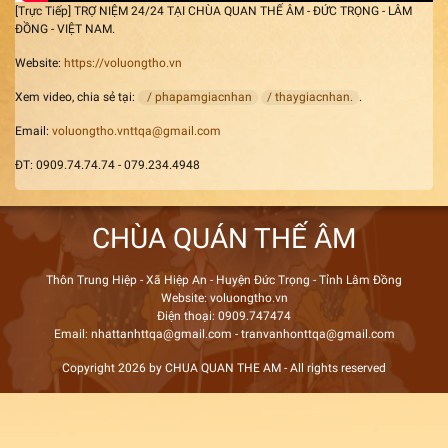
[Trực Tiếp] TRỢ NIỆM 24/24 TẠI CHÙA QUAN THẾ ÂM - ĐỨC TRỌNG - LÂM
ĐỒNG - VIỆT NAM.
Website:
https://voluongtho.vn
Xem video, chia sẻ tại:
/ phapamgiacnhan
/ thaygiacnhan.
.
Email:
voluongtho.vnttqa@gmail.com
ĐT: 0909.74.74.74 - 079.234.4948
CHÙA QUÁN THẾ ÂM
Thôn Trung Hiệp - Xã Hiệp An - Huyện Đức Trọng - Tỉnh Lâm Đồng
Website: voluongtho.vn
Điện thoại: 0909.747474
Email: nhattanhttqa@gmail.com - tranvanhonttqa@gmail.com
Copyright 2026 by CHUA QUAN THE AM - All rights reserved