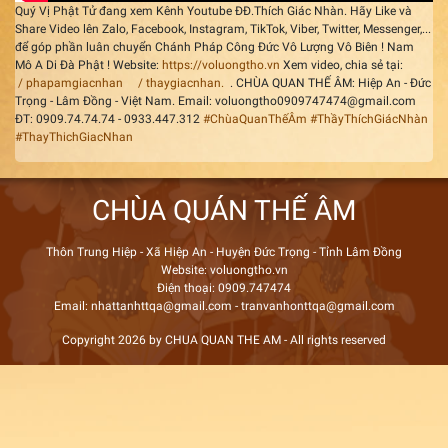
Quý Vị Phật Tử đang xem Kênh Youtube ĐĐ.Thích Giác Nhàn. Hãy Like và
Share Video lên Zalo, Facebook, Instagram, TikTok, Viber, Twitter, Messenger,...
để góp phần luân chuyển Chánh Pháp Công Đức Vô Lượng Vô Biên ! Nam
Mô A Di Đà Phật ! Website:
https://voluongtho.vn
Xem video, chia sẻ tại:
/ phapamgiacnhan
/ thaygiacnhan.
. CHÙA QUAN THẾ ÂM: Hiệp An - Đức
Trọng - Lâm Đồng - Việt Nam. Email: voluongtho0909747474@gmail.com
ĐT: 0909.74.74.74 - 0933.447.312
#ChùaQuanThếÂm
#ThầyThíchGiácNhàn
#ThayThichGiacNhan
CHÙA QUÁN THẾ ÂM
Thôn Trung Hiệp - Xã Hiệp An - Huyện Đức Trọng - Tỉnh Lâm Đồng
Website: voluongtho.vn
Điện thoại: 0909.747474
Email: nhattanhttqa@gmail.com - tranvanhonttqa@gmail.com
Copyright 2026 by CHUA QUAN THE AM - All rights reserved