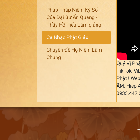
Pháp Thập Niệm Ký Số
Của Đại Sư Ấn Quang -
Thầy Hồ Tiểu Lâm giảng
Ca Nhạc Phật Giáo
Chuyên Đề Hộ Niệm Lâm
Chung
Quý Vị Phậ
TikTok, Vi
Phật ! Web
ÂM: Hiệp 
0933.447
T