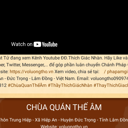
t Tử đang xem Kênh Youtube ĐĐ.Thích Giác Nhàn. Hãy Like và 
ber, Twitter, Messenger,... để góp phần luân chuyển Chánh Ph
site:
https://voluongtho.vn
Xem video, chia sẻ tại:
/ phapamg
An - Đức Trọng - Lâm Đồng - Việt Nam. Email: voluongtho0909
.312
#ChùaQuanThếÂm
#ThầyThíchGiácNhàn
#ThayThichGia
CHÙA QUÁN THẾ ÂM
hôn Trung Hiệp - Xã Hiệp An - Huyện Đức Trọng - Tỉnh Lâm Đồ
Website: voluongtho.vn