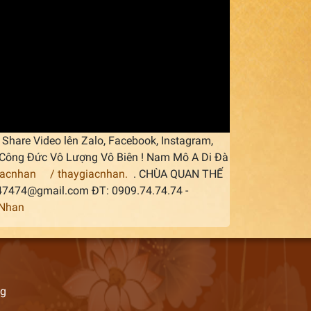
Share Video lên Zalo, Facebook, Instagram,
áp Công Đức Vô Lượng Vô Biên ! Nam Mô A Di Đà
iacnhan
/ thaygiacnhan.
. CHÙA QUAN THẾ
747474@gmail.com ĐT: 0909.74.74.74 -
cNhan
ng