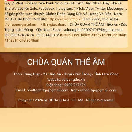
Quý Vị Phật Tử đang xem Kênh Youtube ĐĐ.Thích Giác Nhàn. Hãy Like và
Share Video lên Zalo, Facebook, Instagram, TikTok, Viber, Twitter, Messenger,...
để góp phần luân chuyển Chánh Pháp Công Đức Vô Lượng Vô Biên ! Nam
Mô A Di Đà Phật ! Website:
https://voluongtho.vn
Xem video, chia sẻ tại:
/ phapamgiacnhan
/ thaygiacnhan.
. CHÙA QUAN THẾ ÂM: Hiệp An - Đức
Trọng - Lâm Đồng - Việt Nam. Email: voluongtho0909747474@gmail.com
ĐT: 0909.74.74.74 - 0933.447.312
#ChùaQuanThếÂm
#ThầyThíchGiácNhàn
#ThayThichGiacNhan
CHÙA QUÁN THẾ ÂM
Thôn Trung Hiệp - Xã Hiệp An - Huyện Đức Trọng - Tỉnh Lâm Đồng
Website: voluongtho.vn
Điện thoại: 0909.747474
Email: nhattanhttqa@gmail.com - tranvanhonttqa@gmail.com
Copyright 2026 by CHUA QUAN THE AM - All rights reserved