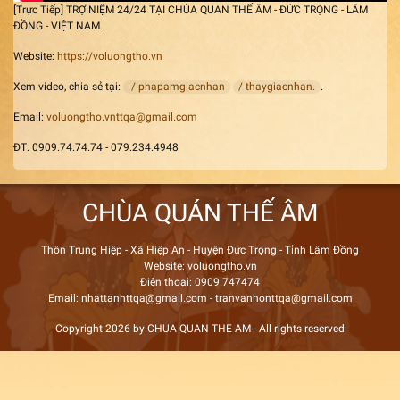
[Trực Tiếp] TRỢ NIỆM 24/24 TẠI CHÙA QUAN THẾ ÂM - ĐỨC TRỌNG - LÂM
ĐỒNG - VIỆT NAM.
Website:
https://voluongtho.vn
Xem video, chia sẻ tại:
/ phapamgiacnhan
/ thaygiacnhan.
.
Email:
voluongtho.vnttqa@gmail.com
ĐT: 0909.74.74.74 - 079.234.4948
CHÙA QUÁN THẾ ÂM
Thôn Trung Hiệp - Xã Hiệp An - Huyện Đức Trọng - Tỉnh Lâm Đồng
Website: voluongtho.vn
Điện thoại: 0909.747474
Email: nhattanhttqa@gmail.com - tranvanhonttqa@gmail.com
Copyright 2026 by CHUA QUAN THE AM - All rights reserved