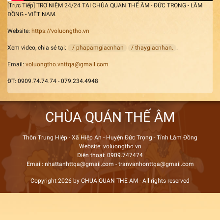
[Trực Tiếp] TRỢ NIỆM 24/24 TẠI CHÙA QUAN THẾ ÂM - ĐỨC TRỌNG - LÂM
ĐỒNG - VIỆT NAM.
Website:
https://voluongtho.vn
Xem video, chia sẻ tại:
/ phapamgiacnhan
/ thaygiacnhan.
.
Email:
voluongtho.vnttqa@gmail.com
ĐT: 0909.74.74.74 - 079.234.4948
CHÙA QUÁN THẾ ÂM
Thôn Trung Hiệp - Xã Hiệp An - Huyện Đức Trọng - Tỉnh Lâm Đồng
Website: voluongtho.vn
Điện thoại: 0909.747474
Email: nhattanhttqa@gmail.com - tranvanhonttqa@gmail.com
Copyright 2026 by CHUA QUAN THE AM - All rights reserved