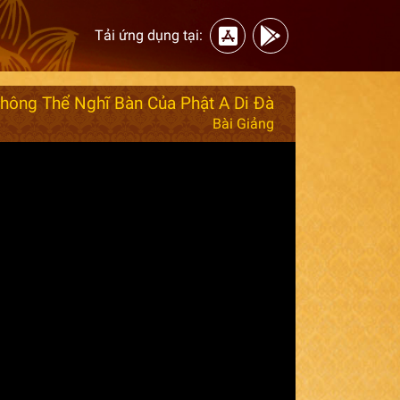
Tải ứng dụng tại:
hông Thể Nghĩ Bàn Của Phật A Di Đà
Bài Giảng