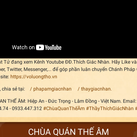
t Tử đang xem Kênh Youtube ĐĐ.Thích Giác Nhàn. Hãy Like và 
ber, Twitter, Messenger,... để góp phần luân chuyển Chánh Ph
site:
https://voluongtho.vn
 chia sẻ tại:
/ phapamgiacnhan
/ thaygiacnhan.
AN THẾ ÂM: Hiệp An - Đức Trọng - Lâm Đồng - Việt Nam. Ema
4.74 - 0933.447.312
#ChùaQuanThếÂm
#ThầyThíchGiácNhàn
CHÙA QUÁN THẾ ÂM