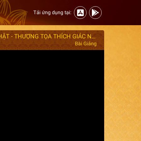
Tải ứng dụng tại:
A DI ĐÀ PHẬT TRONG TÂM TA - TA TRONG TÂM A DI ĐÀ PHẬT - THƯỢNG TỌA THÍCH GIÁC NHÀN GIẢNG 02/11/2025.
Bài Giảng