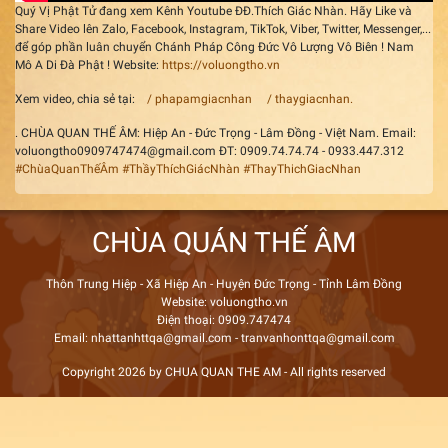
Quý Vị Phật Tử đang xem Kênh Youtube ĐĐ.Thích Giác Nhàn. Hãy Like và
Share Video lên Zalo, Facebook, Instagram, TikTok, Viber, Twitter, Messenger,...
để góp phần luân chuyển Chánh Pháp Công Đức Vô Lượng Vô Biên ! Nam
Mô A Di Đà Phật ! Website:
https://voluongtho.vn
Xem video, chia sẻ tại:
/ phapamgiacnhan
/ thaygiacnhan.
. CHÙA QUAN THẾ ÂM: Hiệp An - Đức Trọng - Lâm Đồng - Việt Nam. Email:
voluongtho0909747474@gmail.com ĐT: 0909.74.74.74 - 0933.447.312
#ChùaQuanThếÂm
#ThầyThíchGiácNhàn
#ThayThichGiacNhan
CHÙA QUÁN THẾ ÂM
Thôn Trung Hiệp - Xã Hiệp An - Huyện Đức Trọng - Tỉnh Lâm Đồng
Website: voluongtho.vn
Điện thoại: 0909.747474
Email: nhattanhttqa@gmail.com - tranvanhonttqa@gmail.com
Copyright 2026 by CHUA QUAN THE AM - All rights reserved