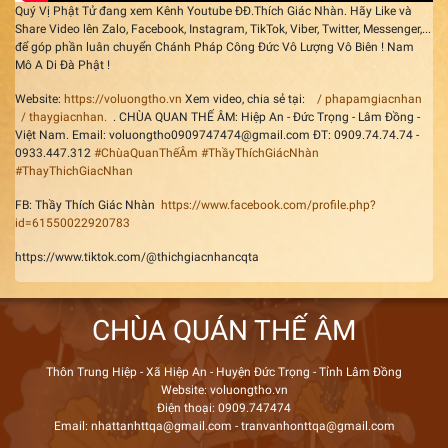
Quý Vị Phật Tử đang xem Kênh Youtube ĐĐ.Thích Giác Nhàn. Hãy Like và
Share Video lên Zalo, Facebook, Instagram, TikTok, Viber, Twitter, Messenger,...
để góp phần luân chuyển Chánh Pháp Công Đức Vô Lượng Vô Biên ! Nam
Mô A Di Đà Phật !
Website:
https://voluongtho.vn
Xem video, chia sẻ tại:
/ phapamgiacnhan
/ thaygiacnhan.
. CHÙA QUAN THẾ ÂM: Hiệp An - Đức Trọng - Lâm Đồng -
Việt Nam. Email: voluongtho0909747474@gmail.com ĐT: 0909.74.74.74 -
0933.447.312
#ChùaQuanThếÂm
#ThầyThíchGiácNhàn
#ThayThichGiacNhan
FB:
Thầy Thích Giác Nhàn
https://www.facebook.com/profile.php?
id=61550022920783
https://www.tiktok.com/@thichgiacnhancqta
CHÙA QUÁN THẾ ÂM
Thôn Trung Hiệp - Xã Hiệp An - Huyện Đức Trọng - Tỉnh Lâm Đồng
Website: voluongtho.vn
Điện thoại: 0909.747474
Email: nhattanhttqa@gmail.com - tranvanhonttqa@gmail.com