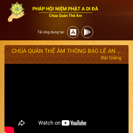
PHÁP HỘI NIỆM PHẬT A DI ĐÀ
Chùa Quán Thế Âm
Tải ứng dụng tại:
CHÙA QUÁN THẾ ÂM THÔNG BÁO LỄ AN VỊ PHẬT,LỄ XUẤT GIA,LỄ VÍA BỒ TÁT QUÁN THẾ ÂM
Bài Giảng