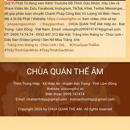
Quý Vị Phật Tử đang xem Kênh Youtube ĐĐ.Thích Giác Nhàn. Hãy Like và
Share Video lên Zalo, Facebook, Instagram, TikTok, Viber, Twitter, Messenger,...
để góp phần luân chuyển Chánh Pháp Công Đức Vô Lượng Vô Biên ! Nam
Mô A Di Đà Phật ! Website:
https://voluongtho.vn
Xem video, chia sẻ tại:
/ phapamgiacnhan
/ thaygiacnhan.
. CHÙA QUAN THẾ ÂM: Hiệp An - Đức
Trọng - Lâm Đồng - Việt Nam. Email: voluongtho0909747474@gmail.com
ĐT: 0909.74.74.74 - 0933.447.312 Bài Hát: Trăng tròn tháng tư - Chúc Linh •
Diệu Đan {Video Lyrics} | Sen Nở Mùa Trăng .link:
• Trăng tròn tháng tư - Chúc Linh • Diệ...
#ChùaQuanThếÂm
#ThầyThíchGiácNhàn
#ThayThichGiacNhan
CHÙA QUÁN THẾ ÂM
Thôn Trung Hiệp - Xã Hiệp An - Huyện Đức Trọng - Tỉnh Lâm Đồng
Website: voluongtho.vn
Điện thoại: 0909.747474
Email: nhattanhttqa@gmail.com - tranvanhonttqa@gmail.com
Copyright 2026 by CHUA QUAN THE AM - All rights reserved