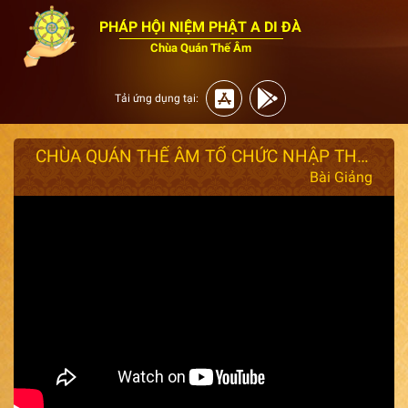
PHÁP HỘI NIỆM PHẬT A DI ĐÀ
Chùa Quán Thế Âm
Tải ứng dụng tại:
CHÙA QUÁN THẾ ÂM TỔ CHỨC NHẬP THẤT - TT: THÍCH GIÁC NHÀN KHAI KHÓA NHẬP THẤT LẦN 3.TG:29/09/2025
Bài Giảng