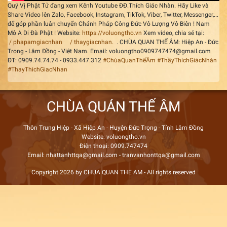
Quý Vị Phật Tử đang xem Kênh Youtube ĐĐ.Thích Giác Nhàn. Hãy Like và
Share Video lên Zalo, Facebook, Instagram, TikTok, Viber, Twitter, Messenger,...
để góp phần luân chuyển Chánh Pháp Công Đức Vô Lượng Vô Biên ! Nam
Mô A Di Đà Phật ! Website:
https://voluongtho.vn
Xem video, chia sẻ tại:
/ phapamgiacnhan
/ thaygiacnhan.
. CHÙA QUAN THẾ ÂM: Hiệp An - Đức
Trọng - Lâm Đồng - Việt Nam. Email: voluongtho0909747474@gmail.com
ĐT: 0909.74.74.74 - 0933.447.312
#ChùaQuanThếÂm
#ThầyThíchGiácNhàn
#ThayThichGiacNhan
CHÙA QUÁN THẾ ÂM
Thôn Trung Hiệp - Xã Hiệp An - Huyện Đức Trọng - Tỉnh Lâm Đồng
Website: voluongtho.vn
Điện thoại: 0909.747474
Email: nhattanhttqa@gmail.com - tranvanhonttqa@gmail.com
Copyright 2026 by CHUA QUAN THE AM - All rights reserved