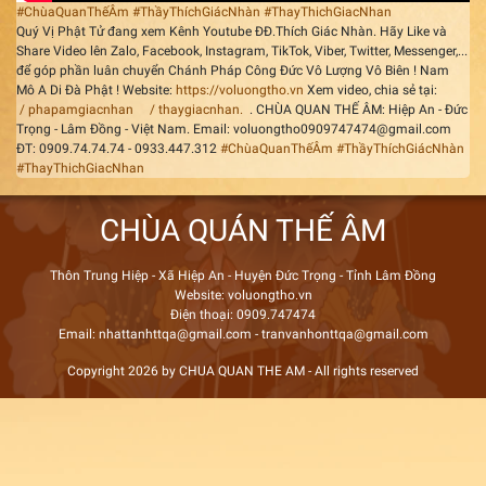
#ChùaQuanThếÂm
#ThầyThíchGiácNhàn
#ThayThichGiacNhan
Quý Vị Phật Tử đang xem Kênh Youtube ĐĐ.Thích Giác Nhàn. Hãy Like và
Share Video lên Zalo, Facebook, Instagram, TikTok, Viber, Twitter, Messenger,...
để góp phần luân chuyển Chánh Pháp Công Đức Vô Lượng Vô Biên ! Nam
Mô A Di Đà Phật ! Website:
https://voluongtho.vn
Xem video, chia sẻ tại:
/ phapamgiacnhan
/ thaygiacnhan.
. CHÙA QUAN THẾ ÂM: Hiệp An - Đức
Trọng - Lâm Đồng - Việt Nam. Email: voluongtho0909747474@gmail.com
ĐT: 0909.74.74.74 - 0933.447.312
#ChùaQuanThếÂm
#ThầyThíchGiácNhàn
#ThayThichGiacNhan
CHÙA QUÁN THẾ ÂM
Thôn Trung Hiệp - Xã Hiệp An - Huyện Đức Trọng - Tỉnh Lâm Đồng
Website: voluongtho.vn
Điện thoại: 0909.747474
Email: nhattanhttqa@gmail.com - tranvanhonttqa@gmail.com
Copyright 2026 by CHUA QUAN THE AM - All rights reserved