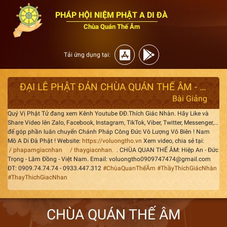
PHÁP HỘI NIỆM PHẬT A DI ĐÀ
Chùa Quán Thế Âm
Tải ứng dụng tại:
ĐẠI LỄ PHẬT ĐẢN CHÙA QUÁN THẾ ÂM - NGÀY 08 / 04 / BÍNH NGỌ
Bài Giảng
Quý Vị Phật Tử đang xem Kênh Youtube ĐĐ.Thích Giác Nhàn. Hãy Like và
Share Video lên Zalo, Facebook, Instagram, TikTok, Viber, Twitter, Messenger,...
để góp phần luân chuyển Chánh Pháp Công Đức Vô Lượng Vô Biên ! Nam
Mô A Di Đà Phật ! Website:
https://voluongtho.vn
Xem video, chia sẻ tại:
/ phapamgiacnhan
/ thaygiacnhan.
. CHÙA QUAN THẾ ÂM: Hiệp An - Đức
Trọng - Lâm Đồng - Việt Nam. Email: voluongtho0909747474@gmail.com
ĐT: 0909.74.74.74 - 0933.447.312
#ChùaQuanThếÂm
#ThầyThíchGiácNhàn
#ThayThichGiacNhan
CHÙA QUÁN THẾ ÂM