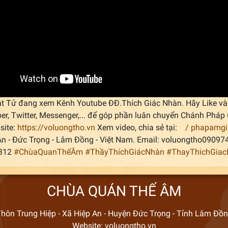
t Tử đang xem Kênh Youtube ĐĐ.Thích Giác Nhàn. Hãy Like và 
ber, Twitter, Messenger,... để góp phần luân chuyển Chánh Ph
site:
https://voluongtho.vn
Xem video, chia sẻ tại:
/ phapamg
An - Đức Trọng - Lâm Đồng - Việt Nam. Email: voluongtho0909
.312
#ChùaQuanThếÂm
#ThầyThíchGiácNhàn
#ThayThichGia
CHÙA QUÁN THẾ ÂM
hôn Trung Hiệp - Xã Hiệp An - Huyện Đức Trọng - Tỉnh Lâm Đồ
Website: voluongtho.vn