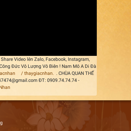
Share Video lên Zalo, Facebook, Instagram,
áp Công Đức Vô Lượng Vô Biên ! Nam Mô A Di Đà
iacnhan
/ thaygiacnhan.
. CHÙA QUAN THẾ
747474@gmail.com ĐT: 0909.74.74.74 -
cNhan
ng