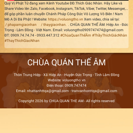
Quý Vị Phật Tử đang xem Kênh Youtube ĐĐ.Thích Giác Nhàn. Hãy Like và
Share Video lên Zalo, Facebook, Instagram, TikTok, Viber, Twitter, Messenger,...
để góp phần luân chuyển Chánh Pháp Công Đức Vô Lượng Vô Biên ! Nam
Mô A Di Đà Phật ! Website:
https://voluongtho.vn
Xem video, chia sẻ tại:
/ phapamgiacnhan
/ thaygiacnhan.
. CHÙA QUAN THẾ ÂM: Hiệp An - Đức
Trọng - Lâm Đồng - Việt Nam. Email: voluongtho0909747474@gmail.com
ĐT: 0909.74.74.74 - 0933.447.312
#ChùaQuanThếÂm
#ThầyThíchGiácNhàn
#ThayThichGiacNhan
CHÙA QUÁN THẾ ÂM
Thôn Trung Hiệp - Xã Hiệp An - Huyện Đức Trọng - Tỉnh Lâm Đồng
Website: voluongtho.vn
Điện thoại: 0909.747474
Email: nhattanhttqa@gmail.com - tranvanhonttqa@gmail.com
Copyright 2026 by CHUA QUAN THE AM - All rights reserved