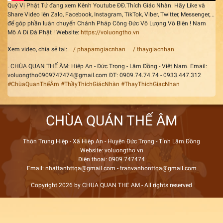
Quý Vị Phật Tử đang xem Kênh Youtube ĐĐ.Thích Giác Nhàn. Hãy Like và
Share Video lên Zalo, Facebook, Instagram, TikTok, Viber, Twitter, Messenger,...
để góp phần luân chuyển Chánh Pháp Công Đức Vô Lượng Vô Biên ! Nam
Mô A Di Đà Phật ! Website:
https://voluongtho.vn
Xem video, chia sẻ tại:
/ phapamgiacnhan
/ thaygiacnhan.
. CHÙA QUAN THẾ ÂM: Hiệp An - Đức Trọng - Lâm Đồng - Việt Nam. Email:
voluongtho0909747474@gmail.com ĐT: 0909.74.74.74 - 0933.447.312
#ChùaQuanThếÂm
#ThầyThíchGiácNhàn
#ThayThichGiacNhan
CHÙA QUÁN THẾ ÂM
Thôn Trung Hiệp - Xã Hiệp An - Huyện Đức Trọng - Tỉnh Lâm Đồng
Website: voluongtho.vn
Điện thoại: 0909.747474
Email: nhattanhttqa@gmail.com - tranvanhonttqa@gmail.com
Copyright 2026 by CHUA QUAN THE AM - All rights reserved