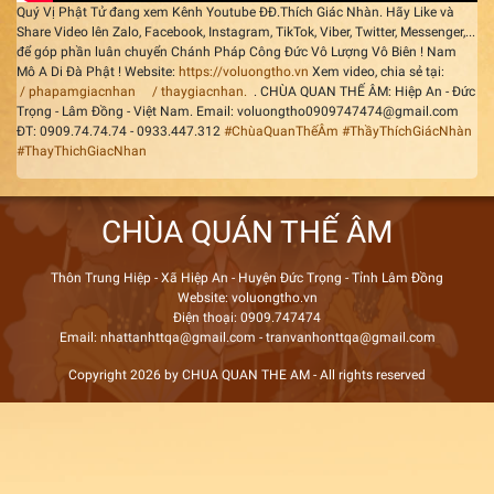
Quý Vị Phật Tử đang xem Kênh Youtube ĐĐ.Thích Giác Nhàn. Hãy Like và
Share Video lên Zalo, Facebook, Instagram, TikTok, Viber, Twitter, Messenger,...
để góp phần luân chuyển Chánh Pháp Công Đức Vô Lượng Vô Biên ! Nam
Mô A Di Đà Phật ! Website:
https://voluongtho.vn
Xem video, chia sẻ tại:
/ phapamgiacnhan
/ thaygiacnhan.
. CHÙA QUAN THẾ ÂM: Hiệp An - Đức
Trọng - Lâm Đồng - Việt Nam. Email: voluongtho0909747474@gmail.com
ĐT: 0909.74.74.74 - 0933.447.312
#ChùaQuanThếÂm
#ThầyThíchGiácNhàn
#ThayThichGiacNhan
CHÙA QUÁN THẾ ÂM
Thôn Trung Hiệp - Xã Hiệp An - Huyện Đức Trọng - Tỉnh Lâm Đồng
Website: voluongtho.vn
Điện thoại: 0909.747474
Email: nhattanhttqa@gmail.com - tranvanhonttqa@gmail.com
Copyright 2026 by CHUA QUAN THE AM - All rights reserved