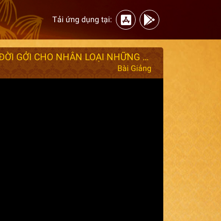
Tải ứng dụng tại:
LỄ TẮM PHẬT CHÙA QUÁN THẾ ÂM 2025 - ĐỨC PHẬT RA ĐỜI GỞI CHO NHÂN LOẠI NHỮNG THÔNG ĐIỆP GÌ ?
Bài Giảng