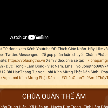
t Tử đang xem Kênh Youtube ĐĐ.Thích Giác Nhàn. Hãy Like và 
ber, Twitter, Messenger,... để góp phần luân chuyển Chánh Ph
site:
https://voluongtho.vn
Xem video, chia sẻ tại:
/ phapamg
An - Đức Trọng - Lâm Đồng - Việt Nam. Email: voluongtho0909
312 Bài Hát:Tháng Tư Vạn Loài Kính Mừng Phật Đản Sinh - Phạm
ư Vạn Loài Kính Mừng Phật Đản ...
#ChùaQuanThếÂm
#ThầyT
CHÙA QUÁN THẾ ÂM
hôn Trung Hiệp - Xã Hiệp An - Huyện Đức Trọng - Tỉnh Lâm Đồ