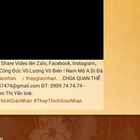
Share Video lên Zalo, Facebook, Instagram,
áp Công Đức Vô Lượng Vô Biên ! Nam Mô A Di Đà
iacnhan
/ thaygiacnhan.
. CHÙA QUAN THẾ
747474@gmail.com ĐT: 0909.74.74.74 -
 Thị Yến link:
híchGiácNhàn
#ThayThichGiacNhan
ng