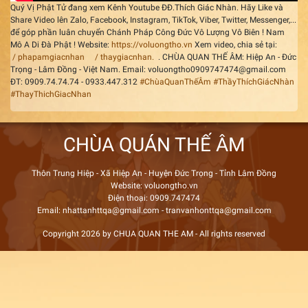
Quý Vị Phật Tử đang xem Kênh Youtube ĐĐ.Thích Giác Nhàn. Hãy Like và
Share Video lên Zalo, Facebook, Instagram, TikTok, Viber, Twitter, Messenger,...
để góp phần luân chuyển Chánh Pháp Công Đức Vô Lượng Vô Biên ! Nam
Mô A Di Đà Phật ! Website:
https://voluongtho.vn
Xem video, chia sẻ tại:
/ phapamgiacnhan
/ thaygiacnhan.
. CHÙA QUAN THẾ ÂM: Hiệp An - Đức
Trọng - Lâm Đồng - Việt Nam. Email: voluongtho0909747474@gmail.com
ĐT: 0909.74.74.74 - 0933.447.312
#ChùaQuanThếÂm
#ThầyThíchGiácNhàn
#ThayThichGiacNhan
CHÙA QUÁN THẾ ÂM
Thôn Trung Hiệp - Xã Hiệp An - Huyện Đức Trọng - Tỉnh Lâm Đồng
Website: voluongtho.vn
Điện thoại: 0909.747474
Email: nhattanhttqa@gmail.com - tranvanhonttqa@gmail.com
Copyright 2026 by CHUA QUAN THE AM - All rights reserved