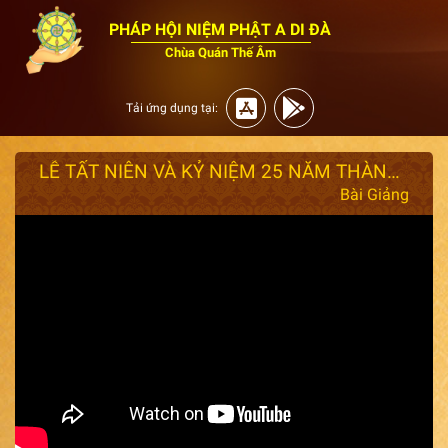
PHÁP HỘI NIỆM PHẬT A DI ĐÀ
Chùa Quán Thế Âm
Tải ứng dụng tại:
LỄ TẤT NIÊN VÀ KỶ NIỆM 25 NĂM THÀNH LẬP CHÙA QUÁN THẾ ÂM ( 2025 )
Bài Giảng