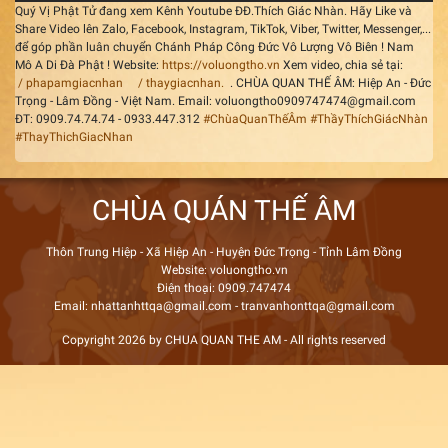
Quý Vị Phật Tử đang xem Kênh Youtube ĐĐ.Thích Giác Nhàn. Hãy Like và
Share Video lên Zalo, Facebook, Instagram, TikTok, Viber, Twitter, Messenger,...
để góp phần luân chuyển Chánh Pháp Công Đức Vô Lượng Vô Biên ! Nam
Mô A Di Đà Phật ! Website:
https://voluongtho.vn
Xem video, chia sẻ tại:
/ phapamgiacnhan
/ thaygiacnhan.
. CHÙA QUAN THẾ ÂM: Hiệp An - Đức
Trọng - Lâm Đồng - Việt Nam. Email: voluongtho0909747474@gmail.com
ĐT: 0909.74.74.74 - 0933.447.312
#ChùaQuanThếÂm
#ThầyThíchGiácNhàn
#ThayThichGiacNhan
CHÙA QUÁN THẾ ÂM
Thôn Trung Hiệp - Xã Hiệp An - Huyện Đức Trọng - Tỉnh Lâm Đồng
Website: voluongtho.vn
Điện thoại: 0909.747474
Email: nhattanhttqa@gmail.com - tranvanhonttqa@gmail.com
Copyright 2026 by CHUA QUAN THE AM - All rights reserved