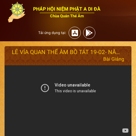
PHÁP HỘI NIỆM PHẬT A DI ĐÀ
Chùa Quán Thế Âm
Tải ứng dụng tại:
LỄ VÍA QUAN THẾ ÂM BỒ TÁT 19-02- NĂM ẤT TỴ 2025 - ĐĐ: Thích Giác Nhàn Thuyết Giảng.
Bài Giảng