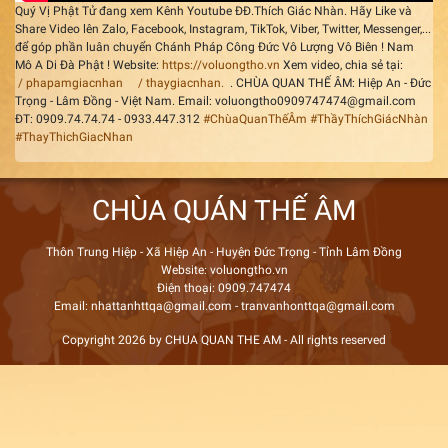
Quý Vị Phật Tử đang xem Kênh Youtube ĐĐ.Thích Giác Nhàn. Hãy Like và
Share Video lên Zalo, Facebook, Instagram, TikTok, Viber, Twitter, Messenger,...
để góp phần luân chuyển Chánh Pháp Công Đức Vô Lượng Vô Biên ! Nam
Mô A Di Đà Phật ! Website:
https://voluongtho.vn
Xem video, chia sẻ tại:
/ phapamgiacnhan
/ thaygiacnhan.
. CHÙA QUAN THẾ ÂM: Hiệp An - Đức
Trọng - Lâm Đồng - Việt Nam. Email: voluongtho0909747474@gmail.com
ĐT: 0909.74.74.74 - 0933.447.312
#ChùaQuanThếÂm
#ThầyThíchGiácNhàn
#ThayThichGiacNhan
CHÙA QUÁN THẾ ÂM
Thôn Trung Hiệp - Xã Hiệp An - Huyện Đức Trọng - Tỉnh Lâm Đồng
Website: voluongtho.vn
Điện thoại: 0909.747474
Email: nhattanhttqa@gmail.com - tranvanhonttqa@gmail.com
Copyright 2026 by CHUA QUAN THE AM - All rights reserved