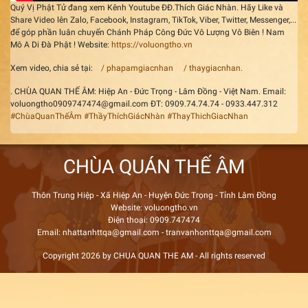
Quý Vị Phật Tử đang xem Kênh Youtube ĐĐ.Thích Giác Nhàn. Hãy Like và
Share Video lên Zalo, Facebook, Instagram, TikTok, Viber, Twitter, Messenger,...
để góp phần luân chuyển Chánh Pháp Công Đức Vô Lượng Vô Biên ! Nam
Mô A Di Đà Phật ! Website:
https://voluongtho.vn
Xem video, chia sẻ tại:
/ phapamgiacnhan
/ thaygiacnhan.
. CHÙA QUAN THẾ ÂM: Hiệp An - Đức Trọng - Lâm Đồng - Việt Nam. Email:
voluongtho0909747474@gmail.com ĐT: 0909.74.74.74 - 0933.447.312
#ChùaQuanThếÂm
#ThầyThíchGiácNhàn
#ThayThichGiacNhan
CHÙA QUÁN THẾ ÂM
Thôn Trung Hiệp - Xã Hiệp An - Huyện Đức Trọng - Tỉnh Lâm Đồng
Website: voluongtho.vn
Điện thoại: 0909.747474
Email: nhattanhttqa@gmail.com - tranvanhonttqa@gmail.com
Copyright 2026 by CHUA QUAN THE AM - All rights reserved