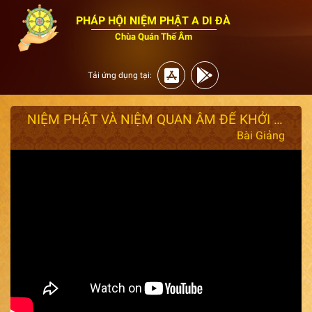
PHÁP HỘI NIỆM PHẬT A DI ĐÀ
Chùa Quán Thế Âm
Tải ứng dụng tại:
NIỆM PHẬT VÀ NIỆM QUAN ÂM ĐỂ KHỞI TÁC DỤNG - Thượng Tọa: THÍCH GIÁC NHÀN GIẢNG:19/09/ NĂM ẤT TỴ
Bài Giảng