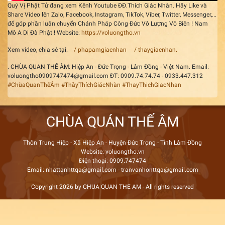
Quý Vị Phật Tử đang xem Kênh Youtube ĐĐ.Thích Giác Nhàn. Hãy Like và
Share Video lên Zalo, Facebook, Instagram, TikTok, Viber, Twitter, Messenger,...
để góp phần luân chuyển Chánh Pháp Công Đức Vô Lượng Vô Biên ! Nam
Mô A Di Đà Phật ! Website:
https://voluongtho.vn
Xem video, chia sẻ tại:
/ phapamgiacnhan
/ thaygiacnhan.
. CHÙA QUAN THẾ ÂM: Hiệp An - Đức Trọng - Lâm Đồng - Việt Nam. Email:
voluongtho0909747474@gmail.com ĐT: 0909.74.74.74 - 0933.447.312
#ChùaQuanThếÂm
#ThầyThíchGiácNhàn
#ThayThichGiacNhan
CHÙA QUÁN THẾ ÂM
Thôn Trung Hiệp - Xã Hiệp An - Huyện Đức Trọng - Tỉnh Lâm Đồng
Website: voluongtho.vn
Điện thoại: 0909.747474
Email: nhattanhttqa@gmail.com - tranvanhonttqa@gmail.com
Copyright 2026 by CHUA QUAN THE AM - All rights reserved