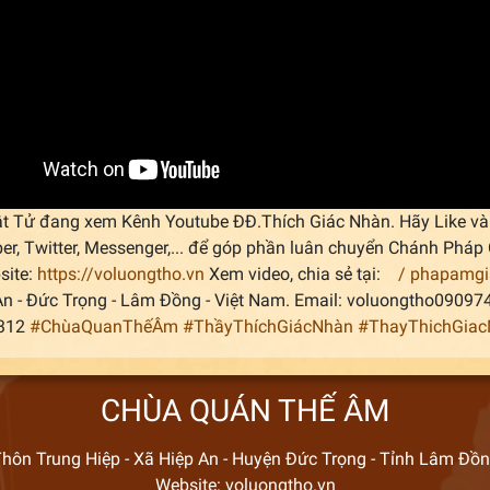
t Tử đang xem Kênh Youtube ĐĐ.Thích Giác Nhàn. Hãy Like và 
ber, Twitter, Messenger,... để góp phần luân chuyển Chánh Ph
site:
https://voluongtho.vn
Xem video, chia sẻ tại:
/ phapamg
An - Đức Trọng - Lâm Đồng - Việt Nam. Email: voluongtho0909
.312
#ChùaQuanThếÂm
#ThầyThíchGiácNhàn
#ThayThichGia
CHÙA QUÁN THẾ ÂM
hôn Trung Hiệp - Xã Hiệp An - Huyện Đức Trọng - Tỉnh Lâm Đồ
Website: voluongtho.vn