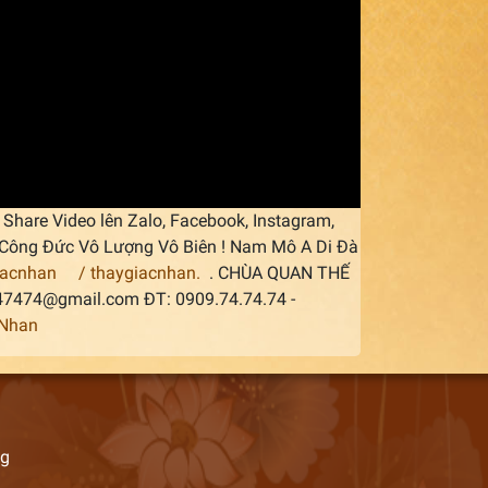
Share Video lên Zalo, Facebook, Instagram,
áp Công Đức Vô Lượng Vô Biên ! Nam Mô A Di Đà
iacnhan
/ thaygiacnhan.
. CHÙA QUAN THẾ
747474@gmail.com ĐT: 0909.74.74.74 -
cNhan
ng